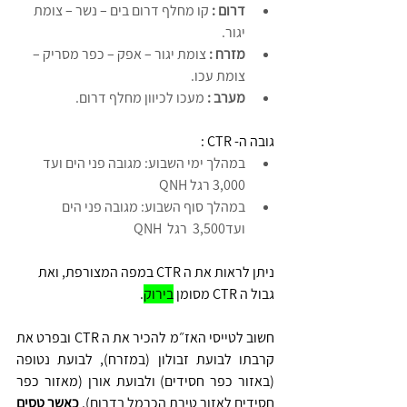
דרום : 
קו מחלף דרום בים – נשר – צומת 
יגור.
מזרח : 
צומת יגור – אפק – כפר מסריק – 
צומת עכו.
מערב : 
מעכו לכיוון מחלף דרום.
גובה ה- CTR :
במהלך ימי השבוע: מגובה פני הים ועד 
3,000 רגל QNH
במהלך סוף השבוע: מגובה פני הים 
ועד3,500  רגל  QNH
ניתן לראות את ה CTR במפה המצורפת, ואת 
גבול ה CTR מסומן 
בירוק
.
חשוב לטייסי האז״מ להכיר את ה CTR ובפרט את 
קרבתו לבועת זבולון (במזרח), לבועת נטופה 
(באזור כפר חסידים) ולבועת אורן (מאזור כפר 
חסידים לאזור טירת הכרמל בדרום). 
כאשר טסים 