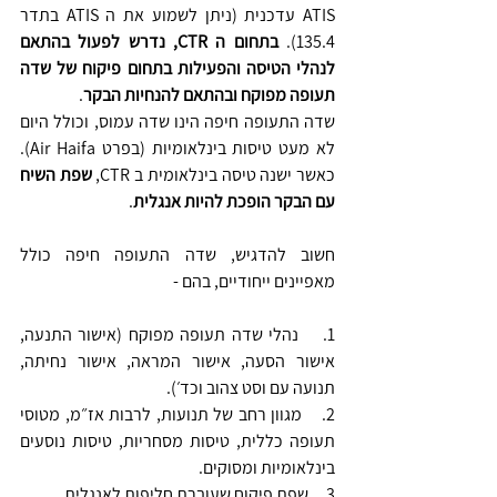
ATIS עדכנית (ניתן לשמוע את ה ATIS בתדר 
135.4). 
בתחום ה CTR, נדרש לפעול בהתאם 
לנהלי הטיסה והפעילות בתחום פיקוח של שדה 
תעופה מפוקח ובהתאם להנחיות הבקר
. 
שדה התעופה חיפה הינו שדה עמוס, וכולל היום 
לא מעט טיסות בינלאומיות (בפרט Air Haifa). 
כאשר ישנה טיסה בינלאומית ב CTR, 
שפת השיח 
עם הבקר הופכת להיות אנגלית
. 
חשוב להדגיש, שדה התעופה חיפה כולל 
מאפיינים ייחודיים, בהם - 
1.    נהלי שדה תעופה מפוקח (אישור התנעה, 
אישור הסעה, אישור המראה, אישור נחיתה, 
תנועה עם וסט צהוב וכד׳).
2.    מגוון רחב של תנועות, לרבות אז״מ, מטוסי 
תעופה כללית, טיסות מסחריות, טיסות נוסעים 
בינלאומיות ומסוקים.
3.    שפת פיקוח שעוברת חליפות לאנגלית.