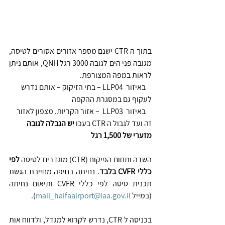
בתוך ה CTR ישנם מספר אזורים אסורים לטיסה, 
מגובה פני הים לגובה 3000 רגל QNH, אותם ניתן 
לראות במפה המצורפת.
    באיזור  LLP04 – בתי הזיקוק – אותם נדרש 
לעקוף גם במסגרת ההקפה
    באיזור  LLP03  – אזור הקריות. מצפון לאזור 
זה ועד לגבול ה CTR בעכו 
יש הגבלה לגובה 
מזערי של 1,500 רגל
השדה ותחום הפיקוח (CTR) מוגדרים לטיסה 
לפי 
כללי CVFR בלבד
. נחיתה בחיפה מחייבת הגשת 
תכנית טיסה לפי כללי CVFR ותיאום נחיתה 
(במייל 
mail_haifaairport@iaa.gov.il
).
בכניסה ל CTR, נדרש לקרוא למגדל, ולדווח אות 