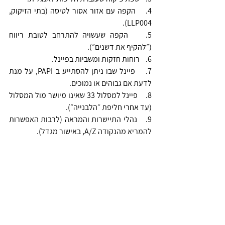
4.    הקפה עם אזור אסור לטיסה (בתי הזיקוק, 
LLP004).
5.    הקפה שעשויה להתרחב לטובת ריווח 
(״להקיף את דשנים״).
6.    רוחות חזקות ומשביות בפיינל.
7.    פיינל שבו ניתן להסתייע ב PAPI, על מנת 
לדעת אם גבוהים או נמוכים.
8.    פיינל למסלול 33 שאינו מיושר מול המסלול 
(עד אחרי חליפת ״הלבנייה״).
9.    נהלי התיישרות והמראה (לרבות האפשרות 
להמריא מהנקודה A/Z, באישור מגדל).
10. מגוון אפשרויות לכניסה ויציאה מהשדה (צלע 
מת, טיסה מעל המגדל, יציאה לבת גלים ב 
1000/2000 רגל).
11. מגוון של רחבות חניה, שחשוב להכיר, שכן 
המגדל יכול להפנות אליהן. 
הטיסה והפעילות במסגרת ה CTR מחייבים 