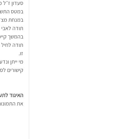
סעדון ז״ל מ
במנחת מצד
תודה לאבי 
בהמשך קיימנ
תודה לחיל א
זו. 
מי ייתן ונדע ימים טובים
קישורים לסר
האיגוד לתע
את התמונות 