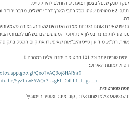
פקד טנק שנפל בצפון רצועת עזה וחלם להיות טייס.
במטס התשתתפו 62 מטוסים שטסו מכל רחבי הארץ דרך ירושלים, מדבר יהודה 
ה.
בנישו שאירח אותנו במנחת מצדה המדהים ששודרג בצורה משמעותית
ו פעילות מהנה במלון אינג׳וי וכל המטוסים שבו בשלום למנחתי הבית
וויר, רת״א, מודיעין טייס והיב״אות שאיפשרו את קיום המטס בתקופה
 יותר וכל 101 החטופים יחזרו אלינו במהרה !!
ט ולתמונות האירוע:
hotos.app.goo.gl/QeoTVAQ3oj8HARnr6
youtu.be/5yz1uwFAWQc?si=gF1TG4LL1_T_gU_b
ופה ספורטיבית
שבפוסט צילמו שחם אלוני, קובי איבגי ואופיר חיימוביץ׳