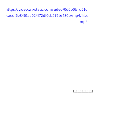
https://video.wixstatic.com/video/0d6b0b_d61d
caedf6e8461aa024f72df0cb576b/480p/mp4/file.
mp4
סיפורי טייסים