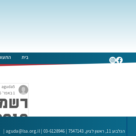
בית
התעופ
aguda5
1 באפר׳ 2016
רשמי
2016
הגלבוע 11, ראשון לציון,
7547143 |
aguda@lsa.org.il | 03-6128946 |