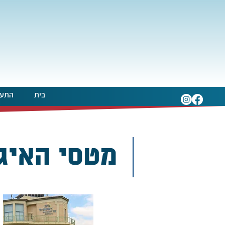
בית
התעו
מטסי האיג