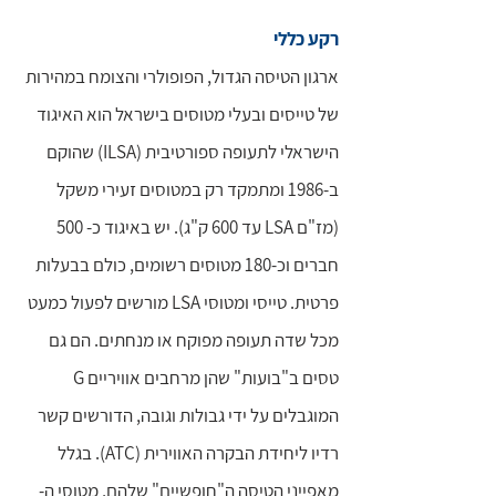
רקע כללי
ארגון הטיסה הגדול, הפופולרי והצומח במהירות
של טייסים ובעלי מטוסים בישראל הוא האיגוד
הישראלי לתעופה ספורטיבית (ILSA) שהוקם
ב-1986 ומתמקד רק במטוסים זעירי משקל
(מז"ם LSA עד 600 ק"ג). יש באיגוד כ- 500
חברים וכ-180 מטוסים רשומים, כולם בבעלות
פרטית. טייסי ומטוסי LSA מורשים לפעול כמעט
מכל שדה תעופה מפוקח או מנחתים. הם גם
טסים ב"בועות" שהן מרחבים אוויריים G
המוגבלים על ידי גבולות וגובה, הדורשים קשר
רדיו ליחידת הבקרה האווירית (ATC). בגלל
מאפייני הטיסה ה"חופשיים" שלהם, מטוסי ה-