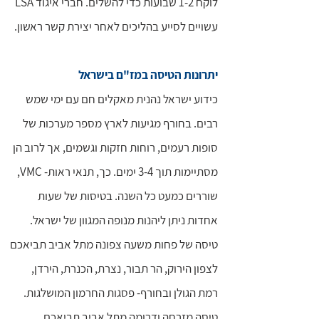
לוקח 1-2 שבועות כדי להשלים. חברי איגוד LSA
עשויים לסייע בהליכים לאחר יצירת קשר ראשון.
יתרונות הטיסה במז"ם בישראל
כידוע ישראל נהנית מאקלים חם עם ימי שמש
רבים. בחורף מגיעות לארץ מספר מערכות של
סופות רעמים, רוחות חזקות וגשמים, אך לרוב הן
מסתיימות תוך 3-4 ימים. כך, תנאי ראות- VMC,
שוררים כמעט כל השנה. בטיסות של שעות
אחדות ניתן ליהנות מנופה המגוון של ישראל.
טיסה של פחות משעה צפונה מתל אביב תביאכם
לצפון הירוק, הר תבור, נצרת, הכנרת, הירדן,
רמת הגולן ובחורף- פסגות החרמון המושלגות.
טיסה מזרחה ודרומה מתל אביב תביאכם