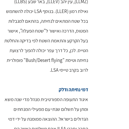
(LLMZ), עין יהב (LLEV), באר שבע (LLBS)
ואילת רמון (LLER). בנוסף LSA יכולה להשתמש
בכל שטח המתאים לנחיתה, בהתאם למגבלות
המטוס, הדרכה ואישור ל"שטח הפעלה", אישור
בעל הקרקע והתאמת השטח לפי בדיקה והחלטת
הטייס. לכן, כל דרך עפר יכולה להפוך לרצועת
נחיתה וטיסת "Bush/Desert flying" פופולרית
לרוב בקרב טייסי LSA.
דמי נחיתה ודלק
איגוד התעופה הספורטיבית מנהל מדי שנה משא
ומתן על תשלום שנתי עם מפעילי המנחתים
הגדולים בישראל. ההוצאה ממומנת על ידי דמי
החבר וחברי ILSA אינם משלמים כאשר הם