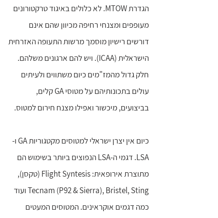
הגדרת MTOW. לא כלולים באיגוד טרקטורונים
מעופפים ומצנחי רחיפה מכיוון שהם אינם
דורשים רישיון מוסמך מרשות התעופה האזרחית
הישראלית (ICAA). ויש להם ארגונים משלהם.
חלק גדול מהמז"מים כיום משתווים ולעיתים
עולים בתכונותיהם על מטוסי GA קלים,
בביצועים, מיכשור ואפילו מצנח חירום למטוס.
כיום אין יצרן ישראלי למטוסים מקטגוריות GA ו-
LSA. דגמי ה-LSA הנפוצים ביותר בשימוש הם
מתוצרת אירופאית: Flight Syntesis (טקסן),
Tecnam (P92 & Sierra), Bristel, Sting ועוד
כמה דגמים אוקראינים. המטוסים המעטים