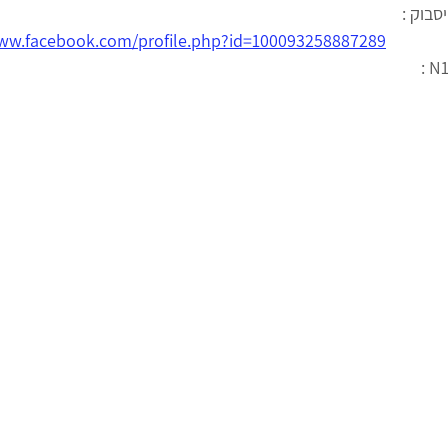
סבוק :
www.facebook.com/profile.php?id=100093258887289