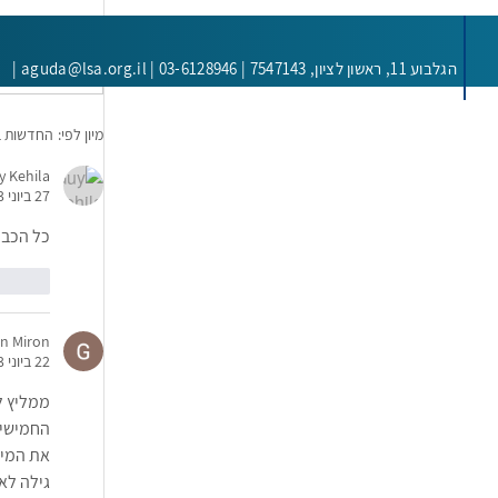
כתיבת תגובה.
הגלבוע 11, ראשון לציון,
7547143 |
aguda@lsa.org.il | 03-6128946 |
מיון לפי:
החדשות ב
y Kehila
27 ביוני 2023
כל הכבו
ליי
n Miron
22 ביוני 2023
החמישים
את המיז
גילה לא