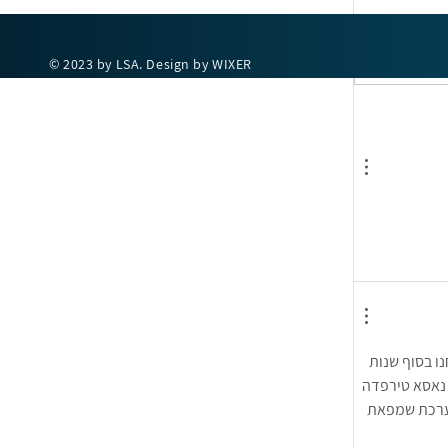
© 2023 by LSA. Design by WIXER
איות שנבחנו בסוף שנות 
נאסא טירפדה 
וערכת שמפאת 