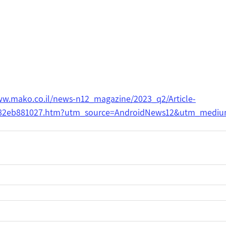
ww.mako.co.il/news-n12_magazine/2023_q2/Article-
82eb881027.htm?utm_source=AndroidNews12&utm_mediu