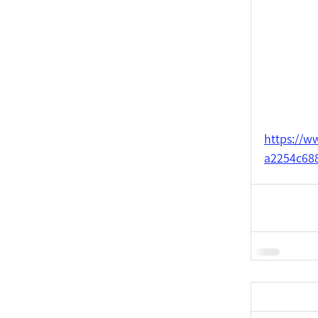
https://w
a2254c68