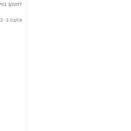
למעקב בפיי
וכתבה ב- N12 :