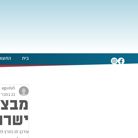
בית
התעופ
aguda5
21 בפבר׳ 2025
מבצע
ישרו
עודכן:
10 במרץ 2025