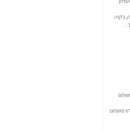
מלון 
ג'קוזי, 
 .
300₪ כולל מע"מ (תשלום 
 2-4 נוסעים 360 ₪ כולל מע"מ (תשלום 