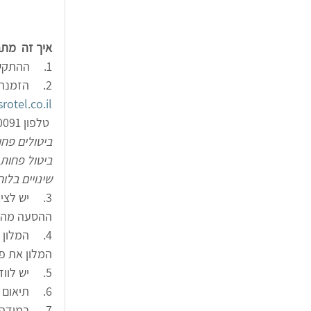
איך זה  מת
1.     ההתקשרות היא ישירות בין הטייס והמלון. האיגוד אינו צד לעסקה.
2.     הזמנת החבילה - עד 48 שעות לפני המועד. תיאום והזמנה יש לבצע מראש במייל 
rotel.co.il
 טלפון 0546590091)
ביטולים פחות מ 48 שעות לפני ההגעה - חיו
ביטול פחות מ 24 שעות לפני ההגעה – חיוב מלא של 
שינויים בלוח זמני הט
3.     יש 
ההסעה מהמ
4.     המל
המלון את פ
5.     יש לוודא מול הנהג ישירות את האיסוף מ/ אל המנחת.  התשלום יתבצע במזומן לנהג.
6.     תיאום עם מנחת מצדה (אבי בנישו),  ומרשה טיסה באחריות הטייס.
7.     במידה של עיכובים בנחיתה או המראה יש להודיע לנהג מראש .