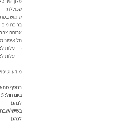
מלון ישרוטל
שכוללת:
שימוש במתקנ
בריכת מים מ
ארוחת צהריים 
חל איסור מ
·     עלות לאדם ביום חול 260
·     עלות לאדם בשישי/שבת 20
מידע וטיפול
בנוסף מתאפ
ביום חול:
לנהג)
בשישי/שבת:
לנהג)