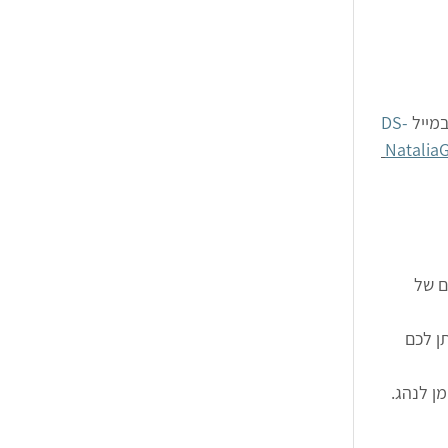
DS-
NataliaG
ם של 
ן לכם 