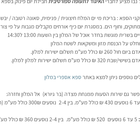
 נבו מציע לחברי 
האיגוד לתעופה ספורטיבית
 חבילת יום פינוק בספא ה
י הספא : בריכת מי ים המלח חיצונית / פנימית, סאונה רטובה / יבשה, 
תוקים, וחוף הים. במסגרת יום כיף אורחים מקבלים מגבות על פי צורך
בשרית מוגשת בחדר אוכל של המלון בין השעות 13:00 ל14:30
וחלט על הכנסת מזון ומשקאות לשטח המלון
 ₪ כולל מע"מ תשלום ישירות למלון.
3 ₪ כולל מע"מ תשלום ישירות למלון למלון.
ים נוספים ניתן למצא באתר 
ספא אספרי במלון
שר גם שירות הסעות ממנחת מצדה (בר גיורא)  אל המלון וחזרה:
 5 עד 6 נוסעים 430 ₪ כולל מע"מ. בין 2-4  נוסעים 
 5 עד 6 נוסעים  520 ₪ כולל מע"מ.  בין