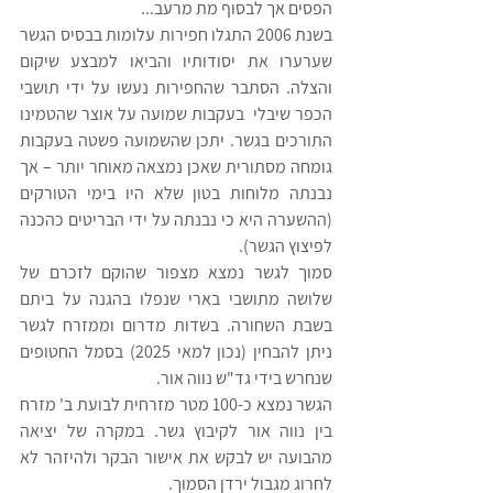
הפסים אך לבסוף מת מרעב...
בשנת 2006 התגלו חפירות עלומות בבסיס הגשר 
שערערו את יסודותיו והביאו למבצע שיקום 
והצלה. הסתבר שהחפירות נעשו על ידי תושבי 
הכפר שיבלי  בעקבות שמועה על אוצר שהטמינו 
התורכים בגשר. יתכן שהשמועה פשטה בעקבות 
גומחה מסתורית שאכן נמצאה מאוחר יותר – אך 
נבנתה מלוחות בטון שלא היו בימי הטורקים 
(ההשערה היא כי נבנתה על ידי הבריטים כהכנה 
לפיצוץ הגשר).
סמוך לגשר נמצא מצפור שהוקם לזכרם של 
שלושה מתושבי בארי שנפלו בהגנה על ביתם 
בשבת השחורה. בשדות מדרום וממזרח לגשר 
ניתן להבחין (נכון למאי 2025) בסמל החטופים 
שנחרש בידי גד"ש נווה אור.
הגשר נמצא כ-100 מטר מזרחית לבועת ב' מזרח 
בין נווה אור לקיבוץ גשר. במקרה של יציאה 
מהבועה יש לבקש את אישור הבקר ולהיזהר לא 
לחרוג מגבול ירדן הסמוך. 