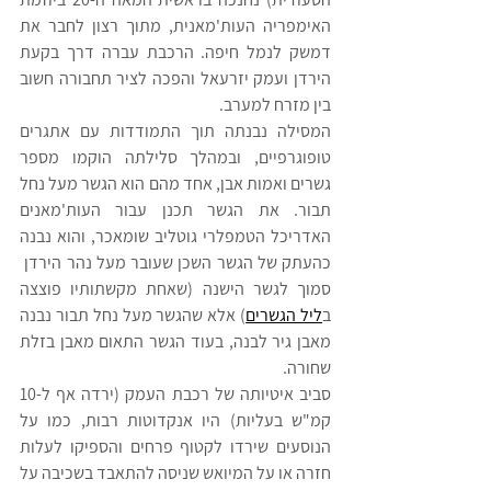
האימפריה העות'מאנית, מתוך רצון לחבר את 
דמשק לנמל חיפה. הרכבת עברה דרך בקעת 
הירדן ועמק יזרעאל והפכה לציר תחבורה חשוב 
בין מזרח למערב.
המסילה נבנתה תוך התמודדות עם אתגרים 
טופוגרפיים, ובמהלך סלילתה הוקמו מספר 
גשרים ואמות אבן, אחד מהם הוא הגשר מעל נחל 
תבור. את הגשר תכנן עבור העות'מאנים 
האדריכל הטמפלרי גוטליב שומאכר, והוא נבנה 
כהעתק של הגשר השכן שעובר מעל נהר הירדן  
סמוך לגשר הישנה (שאחת מקשתותיו פוצצה 
ב
ליל הגשרים
) אלא שהגשר מעל נחל תבור נבנה 
מאבן גיר לבנה, בעוד הגשר התאום מאבן בזלת 
שחורה.
סביב איטיותה של רכבת העמק (ירדה אף ל-10 
קמ"ש בעליות) היו אנקדוטות רבות, כמו על 
הנוסעים שירדו לקטוף פרחים והספיקו לעלות 
חזרה או על המיואש שניסה להתאבד בשכיבה על 