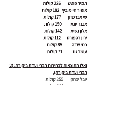
תמיר פוטש        226 קולות
אופיר חיימוביץ   182 קולות
שי אברמזון        177 קולות
אבנר יונאי         150 קולות
אלון נשיא          142 קולות
ירון רפפורט       112 קולות
רמי שדה           85 קולות
עומר גוז            71 קולות
ואלו התוצאות לבחירות חברי ועדת ביקורת: (2 
חברי ועדת ביקורת).
יובל יצחקי       255 קולות
רונן סויסה       233 קולות
בברכה
האיגוד לתעופה ספורטיבית
חדשות האיגוד