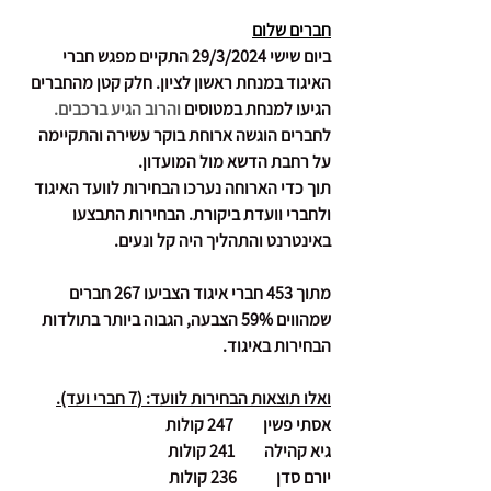
חברים שלום
ביום שישי 29/3/2024 התקיים מפגש חברי 
האיגוד במנחת ראשון לציון. חלק קטן מהחברים 
הגיעו למנחת במטוסים 
והרוב הגיע ברכבים.
לחברים הוגשה ארוחת בוקר עשירה והתקיימה 
על רחבת הדשא מול המועדון. 
תוך כדי הארוחה נערכו הבחירות לוועד האיגוד 
ולחברי וועדת ביקורת. הבחירות התבצעו 
באינטרנט והתהליך היה קל ונעים.
מתוך 453 חברי איגוד הצביעו 267 חברים 
שמהווים 59% הצבעה, הגבוה ביותר בתולדות 
הבחירות באיגוד.
ואלו תוצאות הבחירות לוועד: (7 חברי ועד).
אסתי פשין         247 קולות
גיא קהילה         241 קולות
יורם סדן            236 קולות