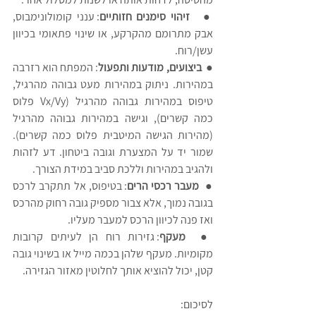
●   
זיהוי סימנים חזותיים
: ענני קומולונימבוס, 
אבק מתרומם מהקרקע, או שינוי פתאומי בכיוון 
עשן/רוח.
●  
ביצועים, מודעות ותפעול
: המפתח הוא רזרבה 
במהירות. ניתוק במהירות מעט גבוהה מהרגיל, 
טיפוס במהירות גבוהה מהרגיל (Vx/Vy פלוס 
כמה קשרים), וגישה במהירות גבוהה מהרגיל 
(מהירות הגישה המיטבית פלוס כמה קשרים). 
שמור יד על המצערת וגובה ביטחון. דע לזהות 
ולהגיב במהירות וללכת סביב במידת הצורך.
●  
מעבר רכסי הרים
: בטיפוס, אל תתקרב לרכס 
בגובה נמוך, אלא צבור מספיק גובה רחוק מהרכס 
ואז פנה לכיוון הרכס למעבר מעליו. 
●  
מעקף
: גזירות רוח הן לעיתים קרובות 
מקומיות. מעקף שלהן בכמה מייל או בשינוי גובה 
קטן, יכול להוציא אותך לחלוטין מאזור הגזירה.
לסיכום: