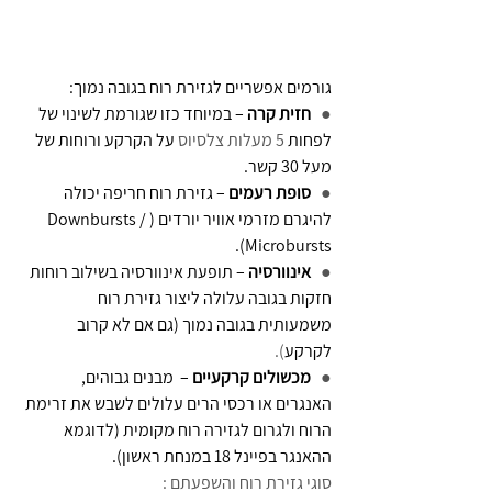
גורמים אפשריים לגזירת רוח בגובה נמוך:
●   
חזית קרה
 – במיוחד כזו שגורמת לשינוי של 
לפחות 
5 מעלות צלסיוס
 על הקרקע ורוחות של 
מעל 30 קשר.
●   
סופת רעמים
 – גזירת רוח חריפה יכולה 
להיגרם מזרמי אוויר יורדים (Downbursts / 
Microbursts).
●   
אינוורסיה 
– תופעת אינוורסיה בשילוב רוחות 
חזקות בגובה עלולה ליצור גזירת רוח 
משמעותית בגובה נמוך (גם אם לא קרוב 
לקרקע
).
●   
מכשולים קרקעיים
 –  מבנים גבוהים, 
האנגרים או רכסי הרים עלולים לשבש את זרימת 
הרוח ולגרום לגזירה רוח מקומית (לדוגמא 
ההאנגר בפיינל 18 במנחת ראשון).
סוגי גזירת רוח והשפעתם :