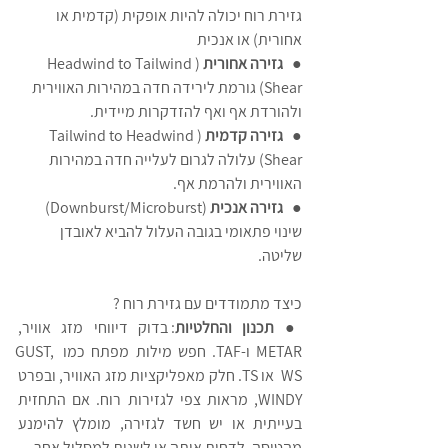
גזירת רוח יכולה להיות אופקית (קדמית או 
אחורית) או אנכית
●   
גזירה אחורית 
(Headwind to Tailwind 
Shear) גורמת לירידה חדה במהירות האווירית 
ולהורדת אף ואף להזדקרות מיידית.
●   
גזירה קדמית
 (Tailwind to Headwind 
Shear) עלולה לגרום לעלייה חדה במהירות 
האווירית ולהרמת אף.
●   
גזירה אנכית
 (Downburst/Microburst) 
שינוי פתאומי בגובה העלול להביא לאובדן 
שליטה.
כיצד מתמודדים עם גזירת רוח ?
● 
תכנון והחלטיות
: בדוק דיווחי מזג אוויר, 
METAR ו-TAF. חפש מילות מפתח כמו GUST, 
WS  או TS. חלק מאפליקציות מזג האוויר, ובפרט 
WINDY, מראות צפי לגזירות רוח. אם התחזית 
בעייתית או יש חשד לגזירה, מומלץ להימנע 
מהטיסה, לדחות אותה או לשנות למסלול אחר.