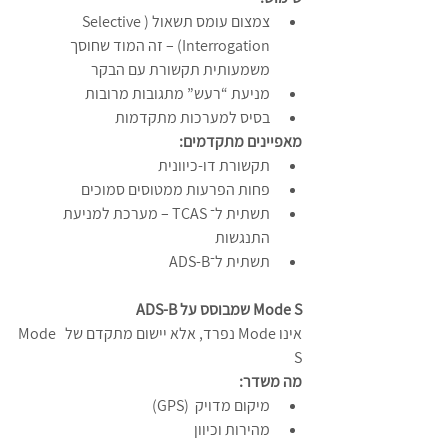
צמצום עומס תשאול (Selective 
Interrogation) – זה המוד שחוסך 
משמעותית תקשורת עם הבקר
מניעת “רעש” מתגובות מרובות
בסיס למערכות מתקדמות
מאפיינים מתקדמים:
תקשורת דו-כיוונית
פחות הפרעות ממטוסים סמוכים
תשתית ל־ TCAS – מערכת למניעת 
התנגשות
תשתית ל־ADS-B
ADS-B שמבוסס על Mode S
אינו Mode נפרד, אלא יישום מתקדם של  Mode 
S
מה משדר:
מיקום מדויק  (GPS)
מהירות וכיוון