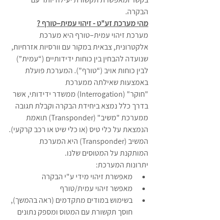
הבקרה.
מהי מערכת זע"ט - זיהוי עמית–טורף ?
מערכת זיהוי עמית–טורף היא מערכת 
אלקטרונית, צבאית במקור עם וורסיות אזרחיות, 
שנועדה להבחין בין כוחות ידידותיים (“עמית”) 
לבין כוחות אויב (“טורף”). המערכת פועלת 
באמצעות שאילתה ממערכת 
"חוקר" (Interrogation) ממשדר ידידותי, אשר 
בדרך כלל נמצא ביחידת הבקרה וקבלת תגובה 
ממערכת "משיב" (Transponder) תואמת 
הנמצאת על כלי טיס (או כלי שיט או רכב קרקעי).
המשיב (Transponder) היא המערכת 
המותקנת על המטוסים שלנו.
יתרונות המערכת:
מאפשרת זיהוי מידי ע"י הבקרה
מאפשר זיהוי עמית/טורף
בשימוש במודים מתקדמים (ראה בהמשך), 
חוסך תקשורת עם המטוס ומספק נתונים 