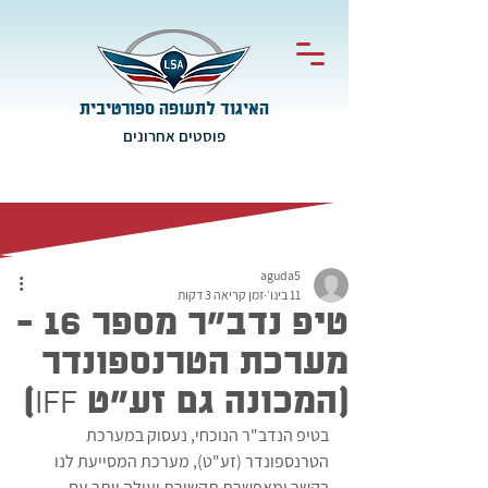
האיגוד לתעופה ספורטיבית
פוסטים אחרונים
aguda5
11 בינו׳
זמן קריאה 3 דקות
טיפ נדב״ר מספר 16 -
מערכת הטרנספונדר
(המכונה גם זע"ט IFF)
בטיפ הנדב"ר הנוכחי, נעסוק במערכת 
הטרנספונדר (זע"ט), מערכת המסייעת לנו 
בקשר ומאפשרת תקשורת יעילה יותר עם 