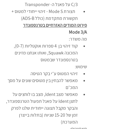
3/C על פאנל ה- Transponder
   תצורת Mode S - זיהוי ייחודי למטוס + 
תקשורת מתקדמת (כולל ADS-B) 
פירוט המודים האזרחיים בטרנספונדר
Mode 3/A
מה משדר:
קוד זיהוי בן  4 ספרות אוקטליות (0-7), 
המכונה Squawk, ואותו אנחנו מזינים 
בטרנספונדר שבמטוס
שימוש:
זיהוי המטוס ע״י בקר הטיסה
מאפשר להבחין בין מטוסים שונים על מסך 
המכ״ם
מאפשר מצב Ident, מצב בו לוחצים על 
לחצן Ident על פאנל תפעול הטרנספונדר, 
והבקר מקבל תצוגה ייחודית שלנו לפרק 
זמן של 15-20 שניות (בתלות בייצרן 
המערכת)
מאפיינים: