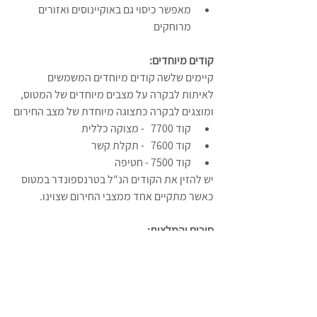
מאפשר כיסוי גם באוקיינוסים ואזורים 
מרוחקים
קודים מיוחדים:
קיימים שלשה קודים מיוחדים המשמשים 
לאיתות לבקרה על מצבים מיוחדים של המטוס, 
ומוצגים לבקרה כתצוגה מיוחדת של מצב החירום
קוד 7700   - מצוקה כללית
קוד 7600   - תקלת קשר
קוד 7500 - חטיפה
יש להזין את הקודים הנ"ל בטרנספונדר במטוס 
כאשר מתקיים אחד ממצבי החירום שצוינו.
סיכום והמלצות:
בהמראה בארץ, מומלץ להזין קוד 
5100 (טיסת VFR) על המשיב (Mode-3/A) 
ובהתאם להנחיית הבקרה לשנות את הקוד 
בהתאם.
דוגמא: 
מטוס
: פלוטו HHH אחרי המראה 