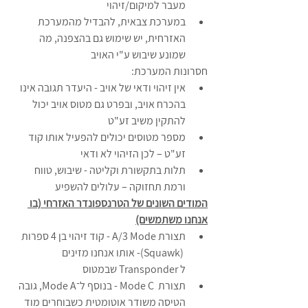
מעבר למיקום/זיהוי
במערכת צבאית, להבדיל מהמערכת 
האזרחית, יש שימוש גם בהצפנה, מה 
שמונע שיבוש ע"י האויב
חסרונות המערכת:
אין זיהוי ודאי של אויב - היעדר תגובה אינו 
בהכרח אויב, ובפרט גם מטוס אויב יכול 
להתקין משיב זע"ט
מספר מטוסים יכולים להפעיל אותו קוד 
זע"ט – לכן הזיהוי לא ודאי
תלות בתקשורת וקליטה - שיבוש, טווח 
ורמת תחזוקה – עלולים להשפיע
המודים השונים של הטרנספונדר האזרחי (בו 
אנחנו משתמשים)
תצורת A/3 Mode - קוד זיהוי בן 4 ספרות 
 (Squawk)- אותו אנחנו מזינים 
ל Transponder שבמטוס
תצורת  Mode C - בנוסף ל־Mode A, גובה 
הטיסה משודר אוטומטית כשבוחרים מוד 