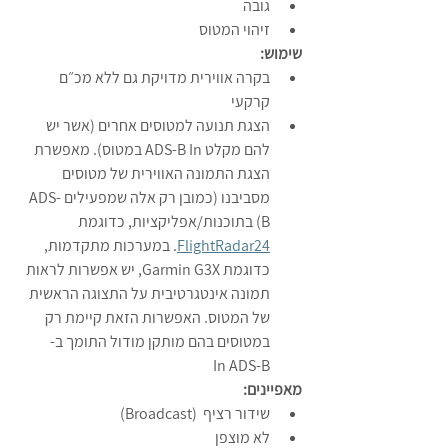
גובה
זיהוי המטוס
שימוש:
בקרה אווירית מדויקת גם ללא מכ״ם 
קרקעי
הצגת תנועה למטוסים אחרים (אשר יש 
להם מקלט ADS-B In במטוס). מאפשרת 
הצגת התמונה האווירית של מטוסים 
מסביבנו (כמובן רק אלה שמפעילים ADS-
B) בתוכנות/אפליקציות, כדוגמת 
FlightRadar24
. במערכות מתקדמות, 
כדוגמת Garmin G3X, יש אפשרות לראות 
תמונה אינטגרטיבית על התצוגה הראשית 
של המטוס. האפשרות הזאת קיימת רק 
במטוסים בהם מותקן מודול התומך ב-
In ADS-B
מאפיינים:
שידור רציף  (Broadcast)
לא מוצפן