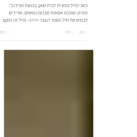
העבר-ירדני
כשני מייל צפונית לבית שאן, בבועת מגידו ב'
מזרח, שוכנת אסופת מבנים נטושים, שרידים
לבסיס של חיל הספר העבר-ירדני. חייל זה הוקם
על ידי הבריטים אחרי מלחמת העולם השנייה
ופעל בשנים 1926 ועד עזיבת הבריטים את הארץ
ב-1948. תפקידו היה שמירת גבולות עבר הירדן
אך הוא פעל גם בגבול הצפון. הכוח, בפיקוד בריטי,
הורכב ברובו מערבים, עם אחוז גבוה של צ'רקסים,
אך שרתו בו גם כמות קטנה של יהודים, בעיקר
בתפקידים טכניים. הכוח לא זכה להערכה גדולה
מצד הבריטים ואף סבל מדי פעם מעריקות
(מפקדה האחרון של חיפה